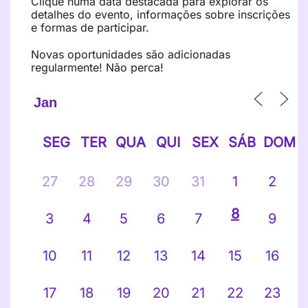
Clique numa data destacada para explorar os
detalhes do evento, informações sobre inscrições
e formas de participar.
Novas oportunidades são adicionadas
regularmente! Não perca!
SEG
TER
QUA
QUI
SEX
SÁB
DOM
27
28
29
30
31
1
2
8
3
4
5
6
7
9
10
11
12
13
14
15
16
17
18
19
20
21
22
23