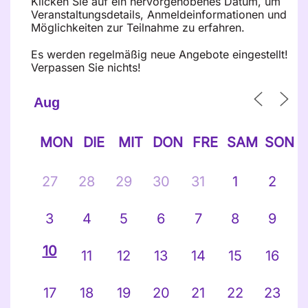
Klicken Sie auf ein hervorgehobenes Datum, um
Veranstaltungsdetails, Anmeldeinformationen und
Möglichkeiten zur Teilnahme zu erfahren.
Es werden regelmäßig neue Angebote eingestellt!
Verpassen Sie nichts!
MON
DIE
MIT
DON
FRE
SAM
SON
27
28
29
30
31
1
2
3
4
5
6
7
8
9
10
11
12
13
14
15
16
17
18
19
20
21
22
23