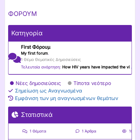
ΦΌΡΟΥΜ
Κατηγορία
First
Φόρουμ
My
first
forum
.
1
 Θέμα Θεματικές Δημοσιεύσεις
Τελευταία ανάρτηση: 
How
HIV
years
have
impacted
the
vi
 …
 Θ
Νέες δημοσιεύσεις
Τίποτα νεότερο
Σημείωση ως Αναγνωσμένα
Εμφάνιση των μη αναγνωσμένων θεμάτων
Στατιστικά
1
Θέματα
1
Άρθρα
10
Πρ